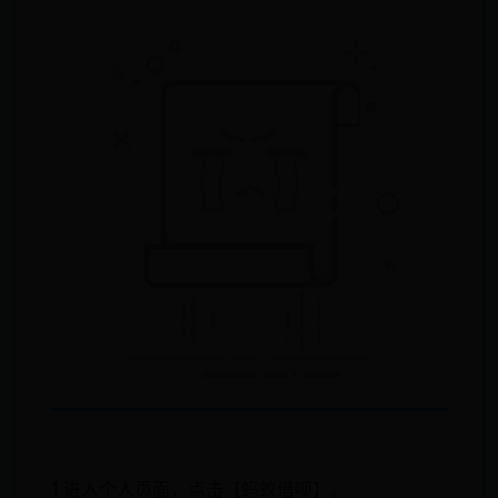
1.进入个人页面，点击【蚂蚁借呗】。