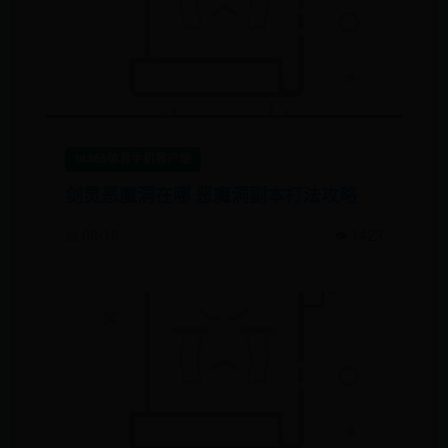
bt365体育手机客户端
剑灵恶魔洞在哪 恶魔洞副本打法攻略
📅 08-18
👁️ 1423