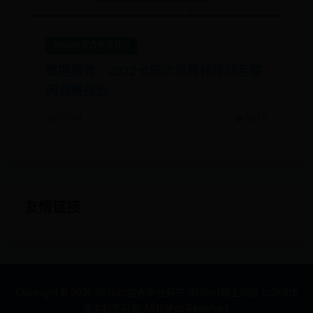
365bet官方平台开户
数据报告：2022卡塔尔世界杯移动互联
网洞察报告
📅 07-04
👁️ 7819
友情链接
Copyright ©
2026
365bet官方平台开户-365bet网上网投-bt365体
育手机客户端 All Rights Reserved.