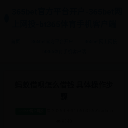
365bet官方平台开户-365bet网
上网投-bt365体育手机客户端
首页
365bet官方平台开户
365bet网上网投
bt365体育手机客户端
蚂蚁借呗怎么借钱 具体操作步
骤
📅 2025-08-31 05:03:56
✍️ admin
365bet网上网投
👁️ 9340