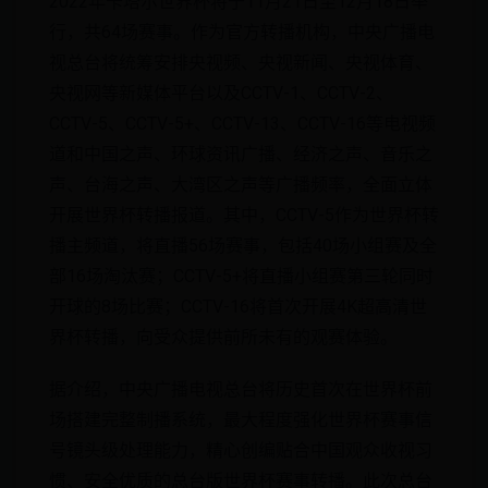
2022年卡塔尔世界杯将于11月21日至12月18日举
行，共64场赛事。作为官方转播机构，中央广播电
视总台将统筹安排央视频、央视新闻、央视体育、
央视网等新媒体平台以及CCTV-1、CCTV-2、
CCTV-5、CCTV-5+、CCTV-13、CCTV-16等电视频
道和中国之声、环球资讯广播、经济之声、音乐之
声、台海之声、大湾区之声等广播频率，全面立体
开展世界杯转播报道。其中，CCTV-5作为世界杯转
播主频道，将直播56场赛事，包括40场小组赛及全
部16场淘汰赛；CCTV-5+将直播小组赛第三轮同时
开球的8场比赛；CCTV-16将首次开展4K超高清世
界杯转播，向受众提供前所未有的观赛体验。
据介绍，中央广播电视总台将历史首次在世界杯前
场搭建完整制播系统，最大程度强化世界杯赛事信
号镜头级处理能力，精心创编贴合中国观众收视习
惯、安全优质的总台版世界杯赛事转播。此次总台