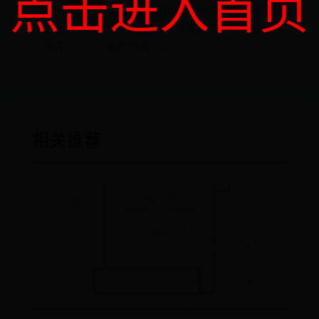
点击进入首页
← 汉语
中国企业服务行业报告：企业服
词典>
务行业逐渐成为推动经济增长的
浪花
重要力量 →
相关推荐