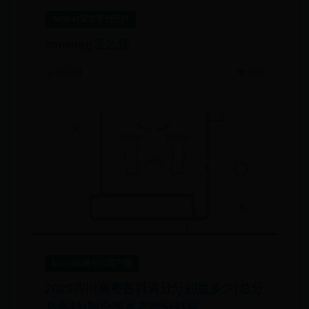
365bet官方平台开户
snowing怎么读
📅 07-04
👁️ 496
bt365体育手机客户端
2025四川高考各科满分分别是多少(总分
及各科)附全国高考赋分科目