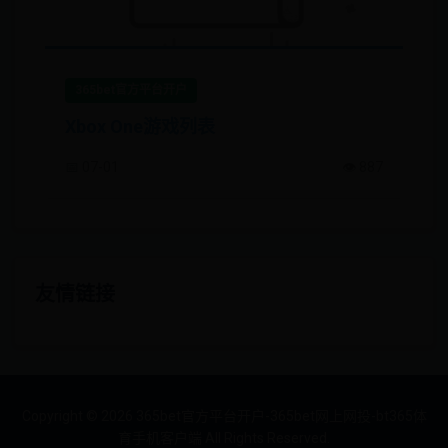
365bet官方平台开户
Xbox One游戏列表
📅 07-01
👁️ 887
友情链接
Copyright ©
2026
365bet官方平台开户-365bet网上网投-bt365体
育手机客户端 All Rights Reserved.