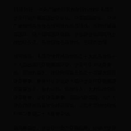
11月10日，中央广播电视总台举行2022年卡塔尔
世界杯前方报道团出征仪式。中宣部副部长、中央
广播电视总台台长慎海雄作动员讲话，并向转播报
道团队、技术保障团队授旗。总台副台长阎晓明主
持出征仪式，总台副台长蒋希伟、王晓真出席。
慎海雄说，卡塔尔世界杯是党的二十大后总台第一
个大型出国境转播报道项目，也是今年关注度最
高、影响力最大、持续时间最长的又一项重大国际
体育赛事。要充分认识做好卡塔尔世界杯转播报道
的重要意义，全力以赴、倾情投入，大力弘扬中华
体育精神，讲好体育故事、营造浓厚氛围，为广大
受众提供高质量专业精品赛事，以实干实绩检验我
们学习贯彻二十大精神实效。
慎海雄表示，总台作为官方转播机构，在本次世界