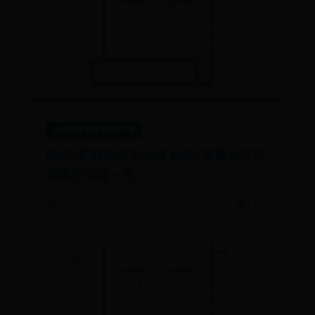
bt365体育手机客户端
崩坏3影舞冲击怎么样 崩坏3影舞冲击技
能属性全面一览
📅 07-19
👁️ 1197