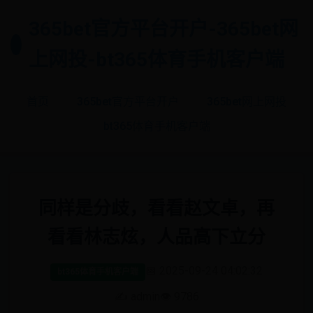
365bet官方平台开户-365bet网
上网投-bt365体育手机客户端
首页
365bet官方平台开户
365bet网上网投
bt365体育手机客户端
同样是分歧，看看赵文卓，再
看看林志炫，人品高下立分
📅 2025-09-24 04:02:32
bt365体育手机客户端
✍️ admin
👁️ 9786