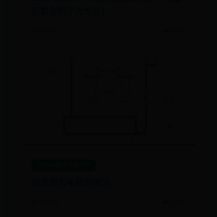
好就业的十大专业）
📅 07-29
👁️ 6806
365bet官方平台开户
简易面包🥯胚的做法
📅 08-14
👁️ 7021