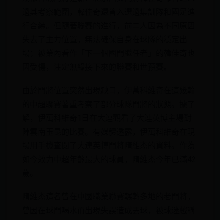
過其考察範圍，韓佳奇還曾入選過集訓隊和國足進
行合練。但隨著聯賽的進行，前二人因為不同原因
失去了主力位置，無法確保自身在球隊的穩定出
場；被業內看作「下一個國門繼任者」的韓佳奇也
因受傷，注定無緣接下來的聯賽和世預賽。
由於門將位置突然出現缺口，伊萬科維奇在這幾輪
的中超聯賽著重考察了部分球隊門將的狀態。據了
解，伊萬科維奇1日在大連觀看了大連英博主場對
陣雲南玉昆的比賽。有媒體透露，伊萬科維奇在現
場用手機查閱了大連英博門將隋維杰的資料。作為
如今效力中超年齡最大的球員，隋維杰今年已滿42
歲。
隋維杰這名曾在中國職業聯賽輾轉多地的老門將，
曾因在球門喝水而出現失誤造成丟球，被球迷戲稱