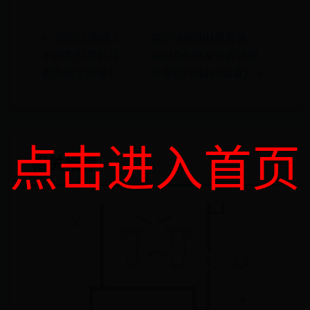
← 如何正确插入
戴尔电脑用U盘重装
不同类型耳机并
win10系统及分区详细
避免常见问题？
步骤(附带bios设置) →
点击进入首页
相关推荐