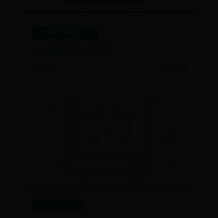
bt365体育手机客户端
MRI检查多久出结果
📅 07-03
👁️ 7493
365bet网上网投