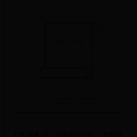
42歲的隋維杰是中超年齡最大的球員。（取材自微