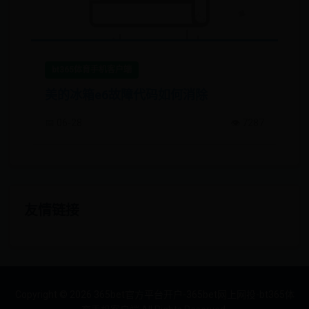
bt365体育手机客户端
美的冰箱e6故障代码如何消除
📅 06-28
👁️ 7287
友情链接
Copyright ©
2026
365bet官方平台开户-365bet网上网投-bt365体