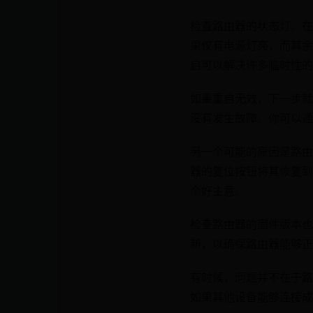
检查路由器的状态灯。在
果仅有电源灯亮，而其余
启可以解决许多临时性的
如果重启无效，下一步就
没有发生故障。你可以通
另一个可能的原因是路由
器的复位按钮将其恢复到
个好主意。
检查路由器的固件版本也
新，以确保路由器能够正
有时候，问题并不在于路
如果其他设备能够连接成