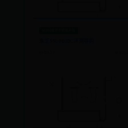
bt365体育手机客户端
东芝55U8600C评测导购
📅 09-17
👁️ 825