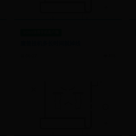
bt365体育手机客户端
魔兽挂机多长时间就掉线
3
📅 06-27
👁️ 416