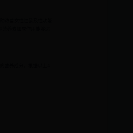
助改善女性性欲及性功能
两种营养素加成作用能够达
内的营养成分，根据以上4