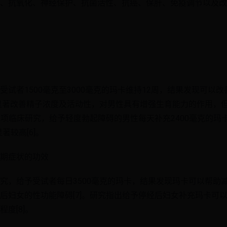
、抗氧化、神经保护、抗菌活性、抗癌、保肝、免疫调节以及改
试者1500毫克至3000毫克的玛卡维持12周，结果发现可以改
以显著改善精子浓度及活动性，对男性具有增强生育能力的作用，
另一项临床研究，给予轻度勃起障碍的男性每天补充2400毫克的
显著较高[6]。
期症状的功效
究，给予受试者每日3500毫克的玛卡，结果发现玛卡可以帮助
后妇女的性功能障碍[7]。研究指出给予停经后妇女补充玛卡可
度[8]。