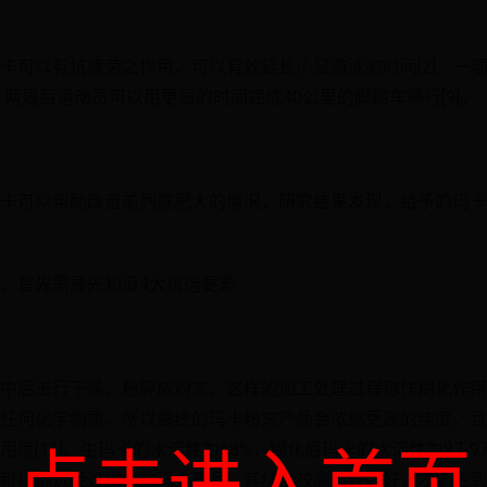
卡可以有抗疲劳之作用，可以有效延长小鼠游泳的时间[2]。一
，两周后运动员可以用更短的时间完成40公里的脚踏车骑行[9]。
卡可以帮助改善前列腺肥大的情况，研究结果发现，给予的玛卡
，首先需要先知道4大挑选要素
进行干燥、粉碎成粉末，这样的加工处理过程称作糊化作用(gelati
任何化学物质，所以最终的玛卡粉末产品会浓缩更高的纯度，且
度[11]。生玛卡的水溶性为68%，糊化后玛卡的水溶性为87-97
可以挑选经过糊化的玛卡产品，其纯度较高吸收较好，才能达到