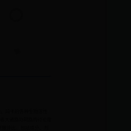
加。玛卡的各种生物活性
各大通路与网路的讨论度
品来做评比，包括成分、剂