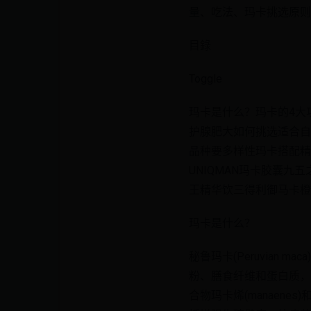
量、吃法、玛卡挑选原则
目錄
Toggle
玛卡是什么？玛卡的4大
护腺肥大如何挑选适合自
品种要多样性玛卡搭配精
UNIQMAN玛卡胶囊
王精华饮三得利御马卡橙
玛卡是什么？
秘鲁玛卡(Peruvian
粉、膳食纤维和蛋白质，
合物玛卡烯(manaene