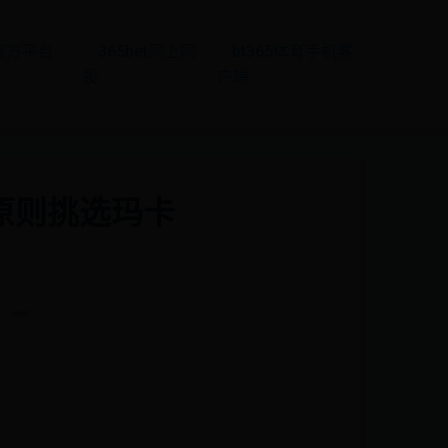
t官方平台
365bet网上网
bt365体育手机客
投
户端
大原则挑选玛卡