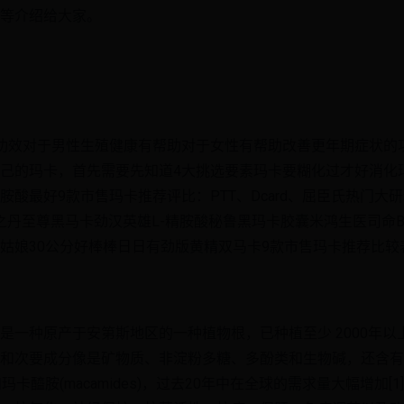
等介绍给大家。
功效对于男性生殖健康有帮助对于女性有帮助改善更年期症状的
己的玛卡，首先需要先知道4大挑选要素玛卡要糊化过才好消化
胺酸最好9款市售玛卡推荐评比：PTT、Dcard、屈臣氏热门大
九五之丹至尊黑马卡劲汉英雄L-精胺酸秘鲁黑玛卡胶囊米鸿生医司命
姑娘30公分好棒棒日日有劲版黄精双马卡9款市售玛卡推荐比较
 maca)是一种原产于安第斯地区的一种植物根，已种植至少 2000
和次要成分像是矿物质、非淀粉多糖、多酚类和生物碱，还含有
s)和玛卡醯胺(macamides)，过去20年中在全球的需求量大幅增加