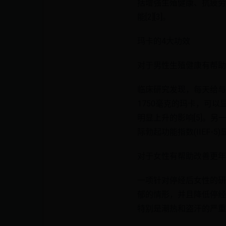
括增强生殖健康、抗疲劳
能[2][3]。
玛卡的4大功效
对于男性生殖健康有帮助
临床研究发现，每天给与受
1750毫克的玛卡，可
明显上升的影响[5]。
际勃起功能指数(IIEF-5)
对于女性有帮助改善更年
一项针对停经后女性的研
郁的情形，并且降低停经
特别是潮热和盗汗的严重程