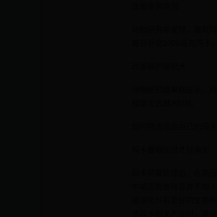
改善疲劳情况
动物研究中发现，摄取玛
每日补充2000毫克玛卡
改善摄护腺肥大
动物研究结果都显示，玛
程度也会越大[10]。
如何挑选适合自己的玛卡
玛卡要糊化过才好消化
玛卡前置处理后，在高压中后
中将淀粉去除且并不加入
被消化与有更好的生物利用
选玛卡相关产品时，建议