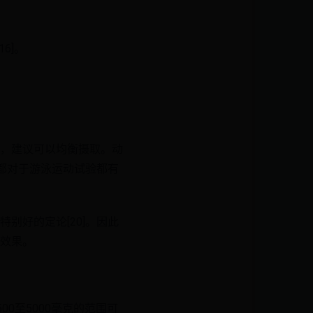
6]。
，建议可以均衡摄取。动
都对于游泳运动试验都有
别好的定论[20]。因此
效果。
00至5000毫克的范围可