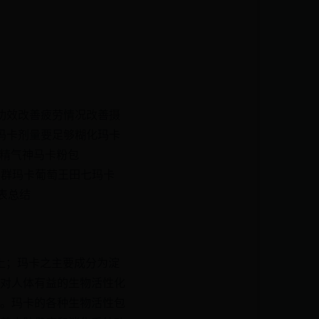
功效改善疲劳情况改善摄
玛卡剂量要足够糊化玛卡
研精气神马卡粉包
B群玛卡葡萄王田七玛卡
表总结
年以上；玛卡之主要成分为淀
对人体有益的生物活性化
[1]。玛卡的各种生物活性包