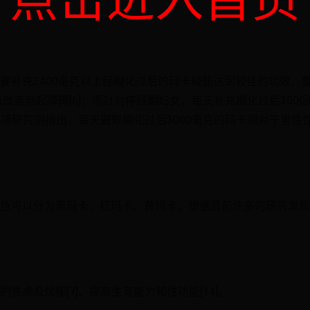
点击进入首页
要补充2400毫克以上经糊化过后的玛卡较能达到较佳的功效，
著改善勃起障碍[6]；而针对停经期妇女，每天补充糊化过后350
另一项研究则指出，每天摄取糊化过后3000毫克的玛卡则对于男
色可以分为黑玛卡、红玛卡、黄玛卡；根据目前许多的研究发现
焦虑及忧郁[7]、提高生育能力和性功能[14]。