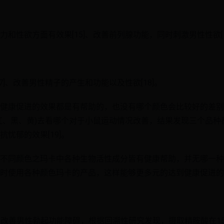
和性欲方面有效果[15]、改善前列腺功能，同时刺激男性性欲[1
7]、改善男性精子的产生和功能以及性欲[18]。
健康促进的效果都是有帮助的，也没有哪个颜色会比较好的差别
红、黑、黄)去看哪个对于小鼠运动情况改善，结果发现三个品种
忧郁的效果[19]。
不同颜色之玛卡中各种生物活性成分皆有健康帮助，并无哪一种特
时使用各种颜色玛卡的产品，这样能够更多元的达到健康促进的
能够帮助改善男性勃起功能障碍，根据回溯性研究发现，摄取精胺酸在15