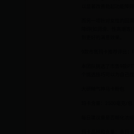
以显著改善勃起功能障碍
而另一项针对女性的回溯
障碍(如润滑、性高潮等)
到更好的满意效果。
9款市售玛卡推荐评比：PT
本团队挑选了市售9款PT
个挑选技巧可以为自己找
大研精气神马卡粉包
玛卡含量：2500毫克/包
每日建议量是否糊化浓缩后
玛卡品种和含量：黄玛卡10