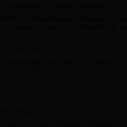
，并且还能显著提高主观性交满意度、性高潮功能等[21]。
性研究发现，精胺酸在搭配其他相关产品使用的情况项，可以帮
 [22]。因此在挑选玛卡产品时，可以找有搭配精胺酸的产品，
T、Dcard、屈臣氏热门
T、Dcard跟屈臣氏最热门的玛卡相关产品，为大家解密各产品
到合适的玛卡产品唷！
达2400毫克：是
00mg、红玛卡750mg、黑玛卡500mg、紫玛卡250mg