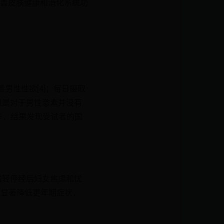
善皮肤健康和消化系统功
善男性性欲[4]；每日摄取
但是对于男性激素并没有
玛卡，结果发现受试者的国
减轻停经后妇女焦虑和忧
以显著降低更年期症状，