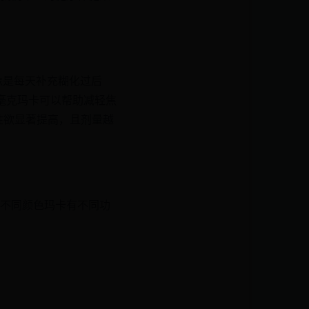
像是每天补充糊化过后
0毫克玛卡可以帮助减轻焦
性性欲显著提高，且剂量越
不同颜色玛卡有不同功