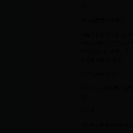
果。
玛卡剂量要足够糊化
根据大多数研究发现每天
2400毫克的玛卡可以显
虑和忧郁[7]。此外，
高效果可能越好[13]。
玛卡品种要多样性
基本上玛卡根据其根的颜
效：
黄玛卡
可以帮助改善停经后妇女的