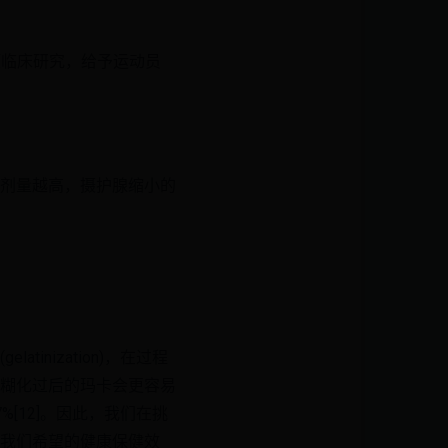
项临床研究，给予运动员
剂量越高，摄护腺缩小的
nization)，在过程
糊化过后的玛卡会更容易
%[12]。因此，我们在挑
我们希望的健康保健效