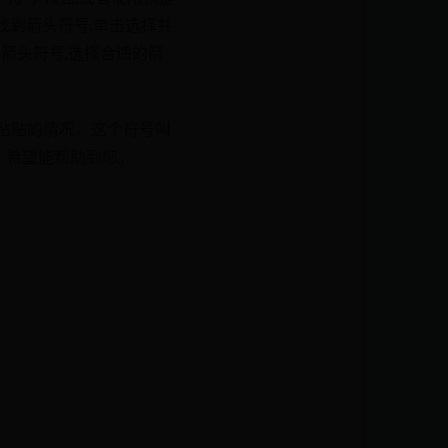
表中找到箭头符号,单击选择并
种箭头符号,选择合适的箭
来粘贴的情况。这个符号叫
巧，希望能帮助到您。