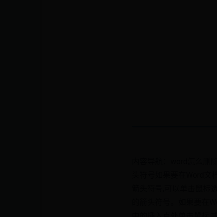
内容导航：word怎么删
头符号如果要在Word文
箭头符号,可以单击鼠标选择
的箭头符号。如果要在Wo
中的插入点处单击鼠标,或