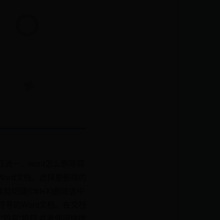
取消一、word怎么删除箭
Word文档。选择要删除的
键(Ctrl+X)删除选中
符号的Word文档。在文档
"符号"按钮,或者使用快捷