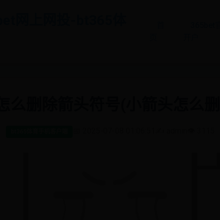
bet网上网投-bt365体
首
365be
页
开户
d怎么删除箭头符号(小箭头怎么删w
📅 2025-07-08 01:06:51
✍️ admin
👁️ 3115
bt365体育手机客户端