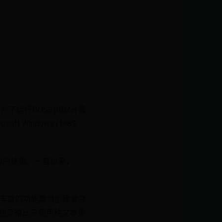
die为了运行DOS的IBM计算
ft Windows (1989
观的结果。一直以来，
供了丰富的功能集供创建复杂
文档变得比只使用纯文本更