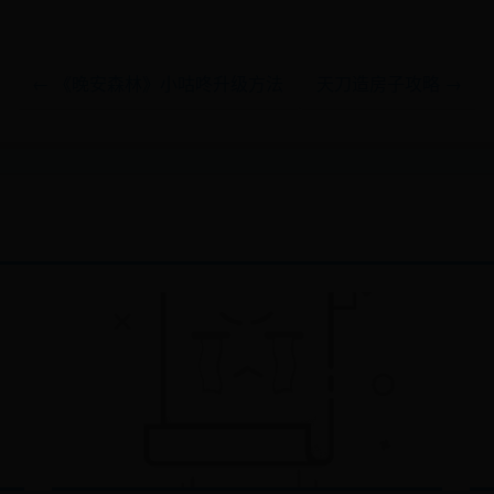
← 《晚安森林》小咕咚升级方法
天刀造房子攻略 →