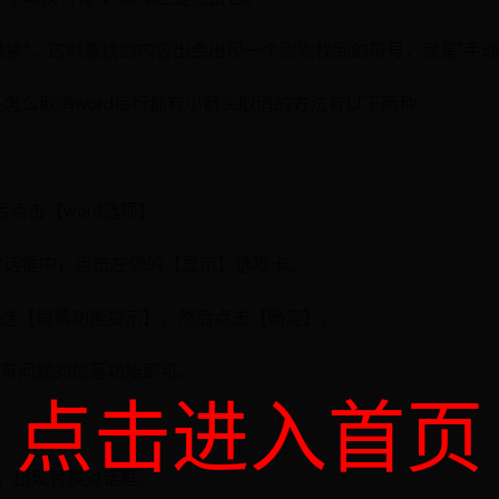
替换”，这时查找的内容出会出现一个刚刚找到的符号，就是“手动
头怎么取消word每行都有小箭头取消的方法有以下两种：
然后点击【word选项】。
】对话框中，点击左侧的【显示】选项卡。
选【段落功能提示】，然后点击【确定】。
有问题的段落功能即可。
点击进入首页
H】，出现替换对话框。