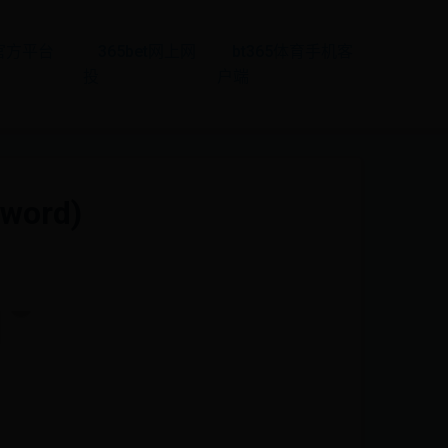
t官方平台
365bet网上网
bt365体育手机客
投
户端
ord)