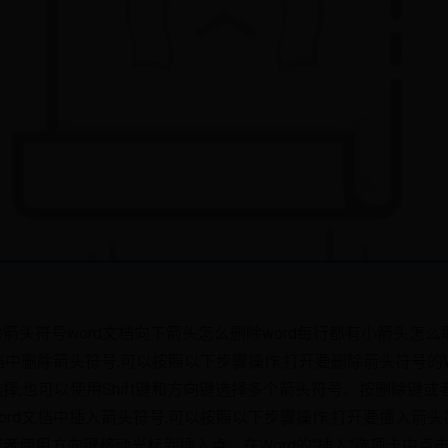
除箭头符号word文档向下箭头怎么删除word每行都有小箭头怎么
档中删除箭头符号,可以按照以下步骤操作:打开要删除箭头符号的
,也可以使用Shift键和方向键选择多个箭头符号。按删除键或者剪切
rd文档中插入箭头符号,可以按照以下步骤操作:打开要插入箭头
者使用方向键移动光标到插入点。在Word的"插入"选项卡中点击