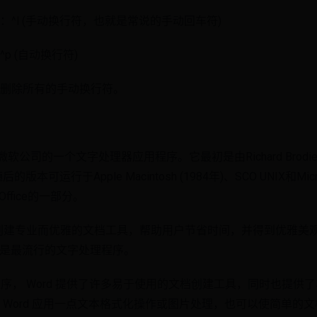
^l (手动换行符，也就是常说的手动回车符)
p (自动换行符)
删除所有的手动换行符。
e Word是微软公司的一个文字处理器应用程序。它最初是由Richard Bro
可运行于Apple Macintosh (1984年)、SCO UNIX和Microso
 Office的一部分。
于创建专业而优雅的文档工具，帮助用户节省时间，并得到优雅美
 Word 都是最流行的文字处理程序。
的核心程序， Word 提供了许多易于使用的文档创建工具，同时也提
 Word 应用一点文本格式化操作或图片处理，也可以使简单的