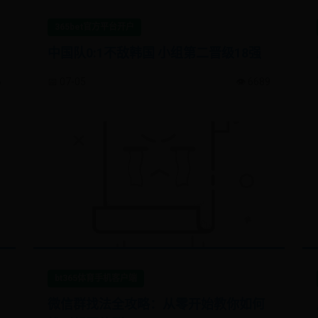
365bet官方平台开户
中国队0:1不敌韩国 小组第二晋级18强
6
📅 07-05
👁️ 6689
bt365体育手机客户端
微信群找法全攻略：从零开始教你如何