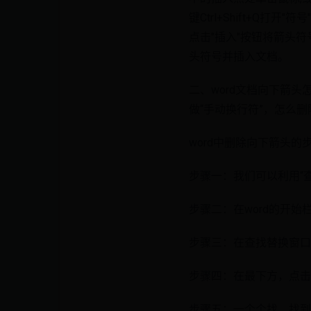
键Ctrl+Shift+Q
点击"插入"按钮将箭头符
头符号并插入文档。
二、word文档向下箭
做“手动换行符”，怎么
word中删除向下箭头的
步骤一：我们可以利用“
步骤二：在word的开始
步骤三：在查找替换窗口
步骤四：在最下方，点击
步骤五：一个个找，找到