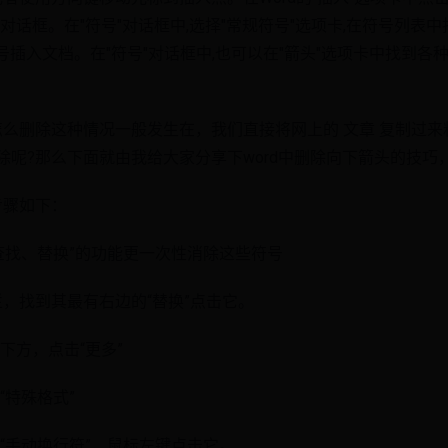
打开"符号"对话框。在"符号"对话框中,选择"常规符号"选项卡,在符号列
号插入文档。在"符号"对话框中,也可以在"箭头"选项卡中找到各
头怎么删除这种情况一般发生在，我们直接将网上的 文章 复制过
删除呢?那么下面就由我给大家分享下word中删除向下箭头的技
步骤如下：
查找、替换”的功能更一次性消除这些符号
栏，找到其最有右边的“替换”点击它。
下方，点击“更多”
“特殊格式”
“手动换行符”，鼠标左键点击它。