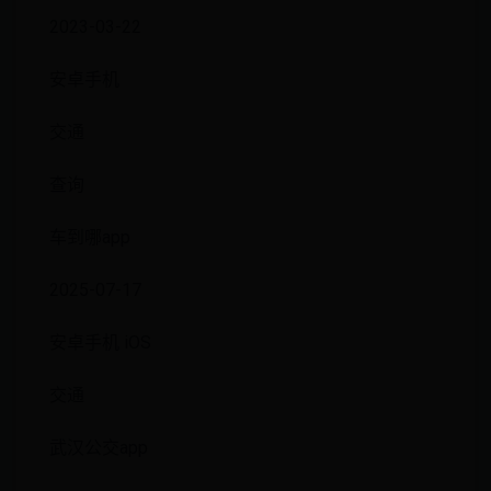
2023-03-22
安卓手机
交通
查询
车到哪app
2025-07-17
安卓手机 iOS
交通
武汉公交app