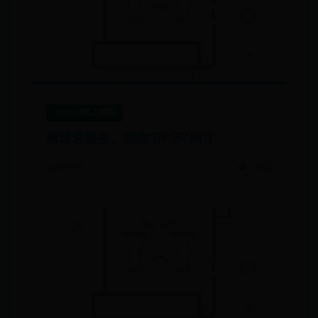
365bet网上网投
赌球套路多，到底“刑”不“刑”？
📅 09-01
👁️ 7562