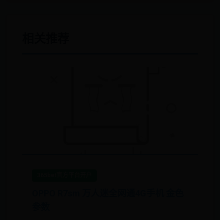
相关推荐
365bet官方平台开户
OPPO R7sm 万人迷全网通4G手机 金色
参数