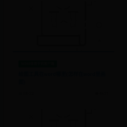
bt365体育手机客户端
绘图工具在word哪里(怎样在word里画
图)
📅 08-22
👁️ 4621