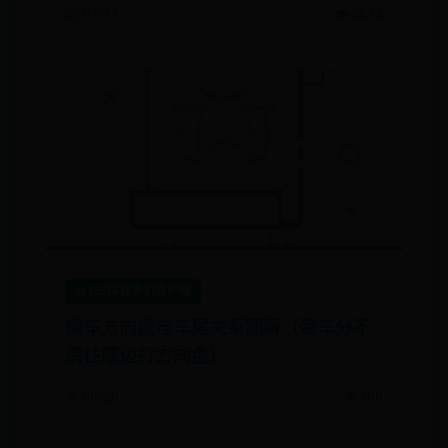
📅 07-11
👁️ 2643
bt365体育手机客户端
倒车方向盘与车尾关系图解（倒车分不
清往哪边打方向盘）
📅 08-28
👁️ 188