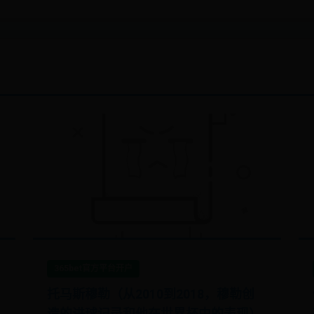
365bet官方平台开户
托马斯穆勒（从2010到2018，穆勒创
造的进球记录和他在世界杯中的表现）