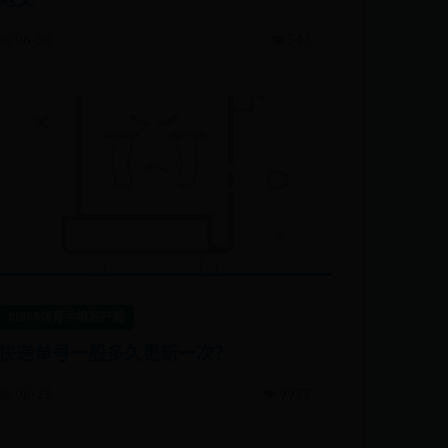
📅 06-30
👁️ 543
bt365体育手机客户端
快递单号一般多久更新一次？
📅 06-29
👁️ 9922