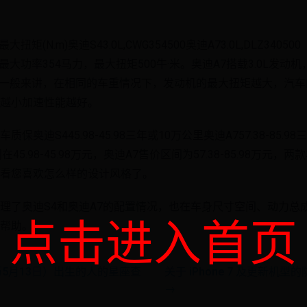
扭矩(N.m)奥迪S43.0L,CWG354500奥迪A73.0L,DLZ340
最大功率354马力，最大扭矩500牛·米。奥迪A7搭载3.0L发动
米。一般来讲，在相同的车重情况下，发动机的最大扭矩越大，汽
越小加速性能越好。
奥迪S445.98-45.98三年或10万公里奥迪A757.38-85.
45.98-45.98万元，奥迪A7售价区间为57.38-85.98万元
看您喜欢怎么样的设计风格了。
理了奥迪S4和奥迪A7的配置情况，也在车身尺寸空间、动力总
点击进入首页
帮助。
历5月13日）出生的人的星座查
关于 iPhone 7 及更新机
→