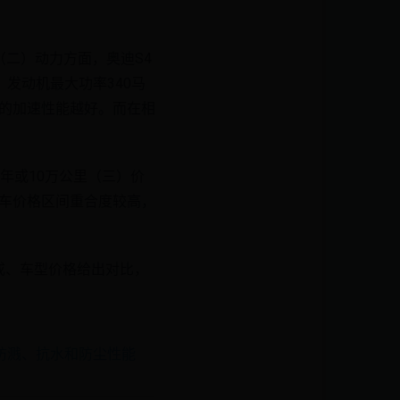
500（二）动力方面，奥迪S4
机，发动机最大功率340马
车的加速性能越好。而在相
98三年或10万公里（三）价
，两款车价格区间重合度较高，
成、车型价格给出对比，
型的防溅、抗水和防尘性能