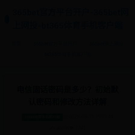
365bet官方平台开户-365bet网
上网投-bt365体育手机客户端
首页
365bet官方平台开户
365bet网上网投
bt365体育手机客户端
电信固话密码是多少？初始默
认密码和修改方法详解
📅 2025-08-31 19:05:44
bt365体育手机客户端
✍️ admin
👁️ 7741