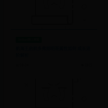
365bet网上网投
航海王启航多弗朗明哥属性如何 成长进
阶解析
📅 08-04
👁️ 2823