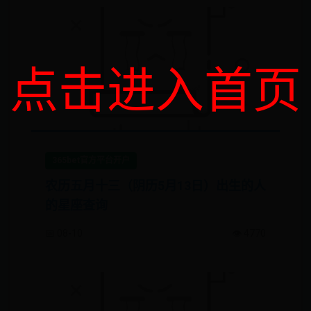
点击进入首页
365bet官方平台开户
农历五月十三（阴历5月13日）出生的人
的星座查询
📅 08-10
👁️ 4770