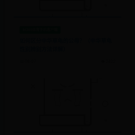
bt365体育手机客户端
如何区分中华草龟的公母？（中华草龟
性别辨别方法详解）
📅 08-07
👁️ 2422