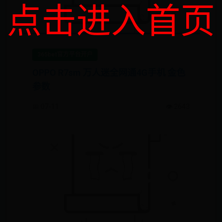
点击进入首页
365bet官方平台开户
OPPO R7sm 万人迷全网通4G手机 金色
参数
📅 07-11
👁️ 2643