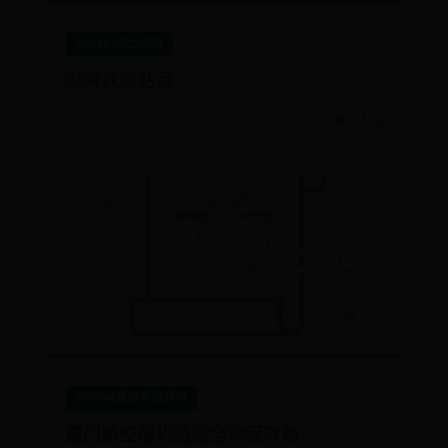
365bet网上网投
没有找到站点
📅 07-19
👁️ 3436
365bet官方平台开户
厦门航空值机选座全流程攻略