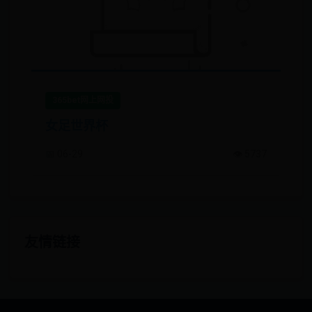
365bet网上网投
女足世界杯
📅 06-29
👁️ 5737
友情链接