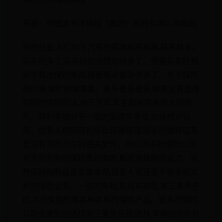
来源：中国太平洋保险（集团）股份有限公司官网
现代社会,人们对于汽车的需求越来越高,越来越多。
买车的多了,买车险的当然也就多了。但是买车险相
对于其他保险来说,就要相对复杂许多了。关于保险
的价格,保险的保障度。关乎很多很多,如果没有选择
到好的保险的话,对于汽车,车主都会带来很大的损
失。宾利车相对于一般的品牌车来说,价格相对较
高。很多人抱怨宾利车比较难修理,很多的维修店甚
至没有宾利汽车的相关配件。所以很多的保险公司
对于宾利车的保险费用案例,都是选择敬而远之。虽
然保险的利益是非常丰厚,但是人家还是不敢承担宾
利的保险业务。一般的车险,包括车损险,第三者责任
险,不计免赔险等各种各样的保险产品。很多的保险
公司会睿智的选择第三者责任险,这样,车辆的损坏就