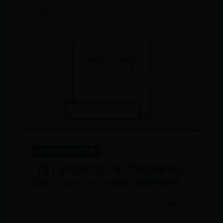
📅 06-30
👁️ 360
bt365体育手机客户端
【富】的甲骨文金文篆文字形演变含义
日期：2023-03-19 来源：甲骨密码评
论：0点击：
📅 06-28
👁️ 6011