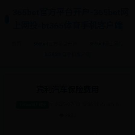
365bet官方平台开户-365bet网
上网投-bt365体育手机客户端
首页
365bet官方平台开户
365bet网上网投
bt365体育手机客户端
宾利汽车保险费用
📅 2025-07-19 12:36:36
✍️ admin
365bet网上网投
👁️ 8839