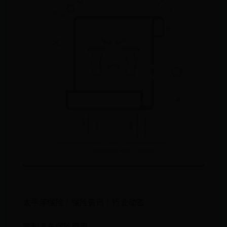
太平洋保险｜保险资讯｜行业动态
宾利汽车保险费用