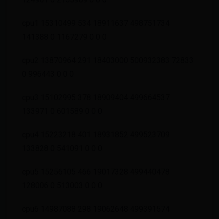
cpu1 15310499 534 18911637 498751734
141388 0 1167279 0 0 0
cpu2 13870964 291 18403000 500932383 72833
0 996443 0 0 0
cpu3 15102995 378 18909404 499664537
133971 0 601589 0 0 0
cpu4 15223218 401 18931852 499523709
133828 0 541091 0 0 0
cpu5 15256105 466 19017328 499440478
128006 0 513003 0 0 0
cpu6 14987088 298 19062648 499391574