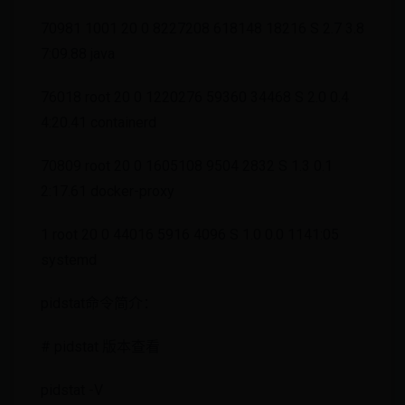
70981 1001 20 0 8227208 618148 18216 S 2.7 3.8
7:09.88 java
76018 root 20 0 1220276 59360 34468 S 2.0 0.4
4:20.41 containerd
70809 root 20 0 1605108 9504 2832 S 1.3 0.1
2:17.61 docker-proxy
1 root 20 0 44016 5916 4096 S 1.0 0.0 1141:05
systemd
pidstat命令简介：
# pidstat 版本查看
pidstat -V