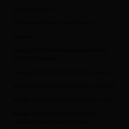
sysstat version 12.7.5
(C) Sebastien Godard (sysstat
orange.fr)
$ pidstat 1 5
Average: UID PID %usr %system %guest %wait
%CPU CPU Command
Average: 0 1 0.20 1.00 0.00 0.00 1.20 - systemd
Average: 0 10 0.00 0.40 0.00 0.00 0.40 - rcu_sched
Average: 0 1664 4.58 5.58 0.00 0.00 10.16 - minio
Average: 0 19907 0.00 0.20 0.00 0.00 0.20 -
kworker/6:2-events_power_efficient