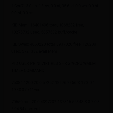
%Cpu7 : 3.0 us, 1.3 sy, 0.0 ni, 95.6 id, 0.0 wa, 0.0 hi,
0.0 si, 0.0 st
KiB Mem : 16401496 total, 1068232 free,
10275732 used, 5057532 buff/cache
KiB Swap: 4063228 total, 3937020 free, 126208
used. 5721332 avail Mem
PID USER PR NI VIRT RES SHR S %CPU %MEM
TIME+ COMMAND
75084 1200 20 0 57252 18276 8356 S 17.3 0.1
19:30.37 x11vnc
70650 root 20 0 4397232 137816 55348 S 3.7 0.8
5:04.84 dockerd