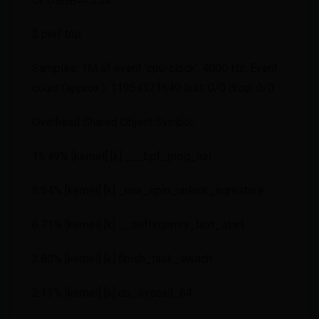
$ perf top
Samples: 1M of event 'cpu-clock', 4000 Hz, Event
count (approx.): 11954321649 lost: 0/0 drop: 0/0
Overhead Shared Object Symbol
15.49% [kernel] [k] ___bpf_prog_run
8.54% [kernel] [k] _raw_spin_unlock_irqrestore
6.71% [kernel] [k] __softirqentry_text_start
3.80% [kernel] [k] finish_task_switch
2.13% [kernel] [k] do_syscall_64