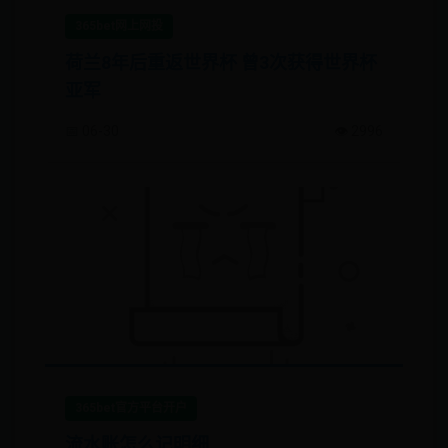
365bet网上网投
荷兰8年后重返世界杯 曾3次获得世界杯
亚军
📅 06-30
👁️ 2996
365bet官方平台开户
​流水账怎么记明细