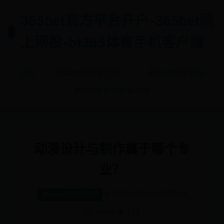
365bet官方平台开户-365bet网
上网投-bt365体育手机客户端
首页
365bet官方平台开户
365bet网上网投
bt365体育手机客户端
动漫设计与制作属于哪个专
业？
📅 2025-07-09 07:58:34
365bet官方平台开户
✍️ admin
👁️ 314