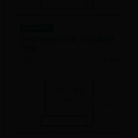
365bet网上网投
法甲官方直播平台在哪？法甲直播在哪
个频道
📅 07-01
👁️ 4845