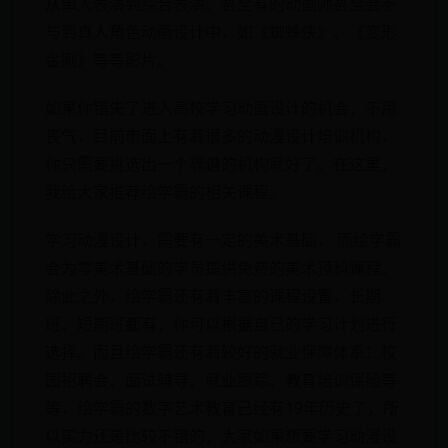
从单人表演到综合表演。甚至有的动画师甚至会参
与到真人角色动画设计中，如《蜘蛛侠》、《变形
金刚》等等影片。
如果你错失了进入高校学习动画设计的机会，不用
丧气，目前市面上有着很多的动漫设计培训机构，
你只需要挑选出一个靠谱的机构就好了。在这里，
我给大家推荐绘学霸的相关课程。
学习动漫设计，需要有一定的美术基础， 而绘学霸
会为零美术基础的学员提供免费的美术预科课程。
除此之外，绘学霸还有着丰富的课程设置，长期
班、短期班都有，你可以根据自己的学习计划进行
选择。而且绘学霸还有着较好的就业保障体系：校
园招聘会、面试辅导、就业跟踪、教育培训保险等
等，绘学霸的数字艺术教育已经有19年历史了，所
以实力还是比较不错的，大家如果想要学习动漫设